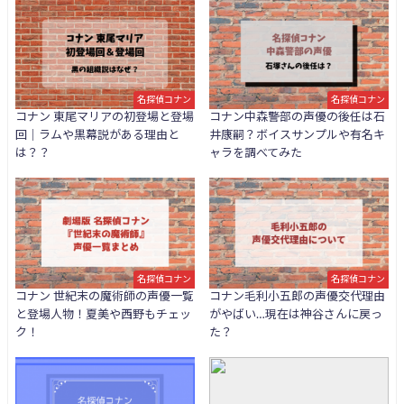
名探偵コナン
名探偵コナン
コナン 東尾マリアの初登場と登場
コナン中森警部の声優の後任は石
回｜ラムや黒幕説がある理由と
井康嗣？ボイスサンプルや有名キ
は？？
ャラを調べてみた
名探偵コナン
名探偵コナン
コナン 世紀末の魔術師の声優一覧
コナン毛利小五郎の声優交代理由
と登場人物！夏美や西野もチェッ
がやばい…現在は神谷さんに戻っ
ク！
た？