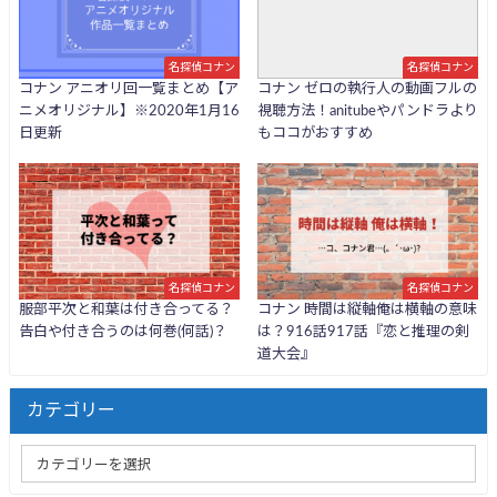
名探偵コナン
名探偵コナン
コナン アニオリ回一覧まとめ【ア
コナン ゼロの執行人の動画フルの
ニメオリジナル】※2020年1月16
視聴方法！anitubeやパンドラより
日更新
もココがおすすめ
名探偵コナン
名探偵コナン
服部平次と和葉は付き合ってる？
コナン 時間は縦軸俺は横軸の意味
告白や付き合うのは何巻(何話)？
は？916話917話『恋と推理の剣
道大会』
カテゴリー