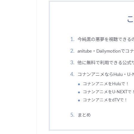
こ
今純黒の悪夢を視聴できる
anitube・Dailymotion
他に無料で利用できる公式
コナンアニメならHulu・U-N
コナンアニメをHuluで！
コナンアニメをU-NEXTで
コナンアニメをdTVで！
まとめ