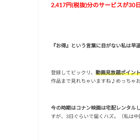
2,417円(税抜)分のサービスが
『お得』という言葉に目がない私は早速
登録してビックリ、
動画見放題ポイント
作品まで見れちゃいますね♪めっちゃお得
今の時期はコナン映画は宅配レンタル
すが、3日ぐらいで届くハズ。（私は中