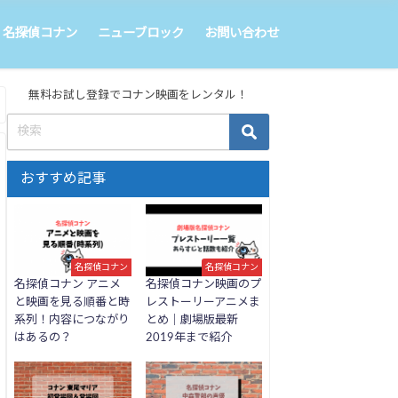
名探偵コナン
ニューブロック
お問い合わせ
無料お試し登録でコナン映画をレンタル！
おすすめ記事
名探偵コナン
名探偵コナン
名探偵コナン アニメ
名探偵コナン映画のプ
と映画を見る順番と時
レストーリーアニメま
系列！内容につながり
とめ｜劇場版最新
はあるの？
2019年まで紹介