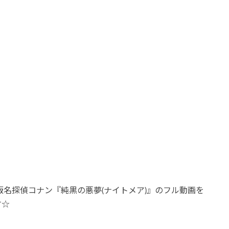
版名探偵コナン『純黒の悪夢(ナイトメア)』のフル動画を
す☆