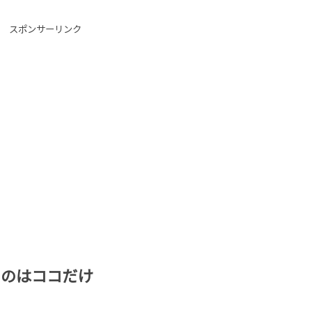
スポンサーリンク
るのはココだけ