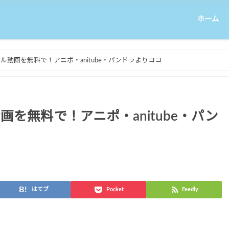
ホーム
フル動画を無料で！アニポ・anitube・パンドラよりココ
画を無料で！アニポ・anitube・パン
はてブ
Pocket
Feedly