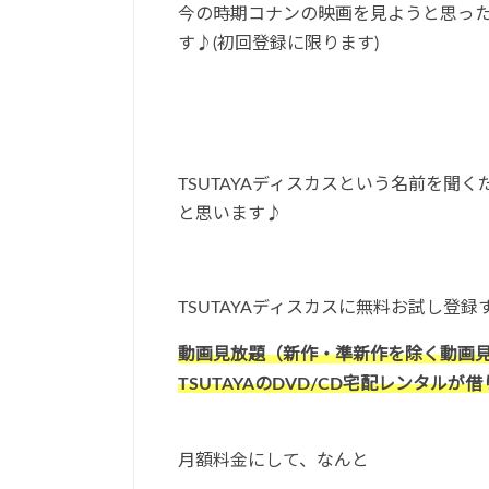
今の時期コナンの映画を見ようと思っ
す♪(初回登録に限ります)
TSUTAYAディスカスという名前を
と思います♪
TSUTAYAディスカスに無料お試し登録
動画見放題（新作・準新作を除く動画見
TSUTAYAのDVD/CD宅配レンタル
月額料金にして、なんと