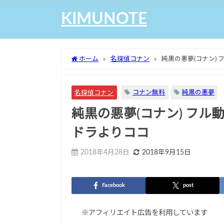
KIMUNOTE
ホーム
名探偵コナン
純黒の悪夢(コナン) 
コナン無料
純黒の悪夢
名探偵コナン
純黒の悪夢(コナン) フル動
ドラよりココ
2018年4月28日
2018年9月15日
Facebook
post
※アフィリエイト広告を利用しています