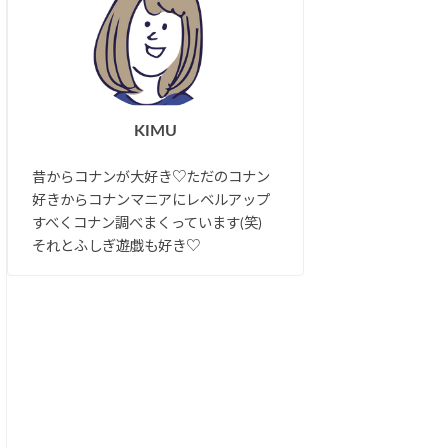
KIMU
昔からコナンが大好き♡ただのコナン
好きからコナンマニアにレベルアップ
すべくコナン調べまくっています(笑)
それとふしぎ遊戯も好き♡