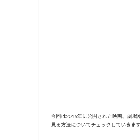
今回は2016年に公開された映画、劇場
見る方法についてチェックしていきま