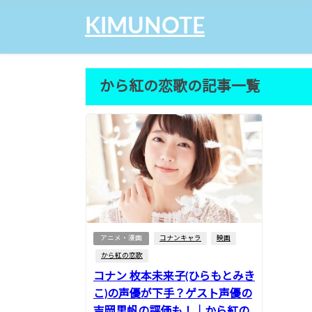
KIMUNOTE
から紅の恋歌の記事一覧
アニメ・漫画
コナンキャラ
映画
から紅の恋歌
コナン 枚本未来子(ひらもとみき
こ)の声優が下手？ゲスト声優の
吉岡里帆の評価も！｜から紅の