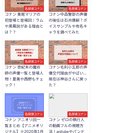
名探偵コナン
名探偵コナン
コナン 東尾マリアの
コナン中森警部の声優
初登場と登場回｜ラム
の後任は石井康嗣？ボ
や黒幕説がある理由と
イスサンプルや有名キ
は？？
ャラを調べてみた
名探偵コナン
名探偵コナン
コナン 世紀末の魔術
コナン毛利小五郎の声
師の声優一覧と登場人
優交代理由がやばい…
物！夏美や西野もチェ
現在は神谷さんに戻っ
ック！
た？
名探偵コナン
名探偵コナン
コナン アニオリ回一
コナン ゼロの執行人
覧まとめ【アニメオリ
の動画フルの視聴方
ジナル】※2020年1月
法！anitubeやパンド