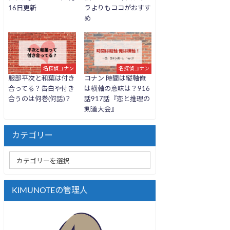
16日更新
ラよりもココがおすす
め
名探偵コナン
名探偵コナン
服部平次と和葉は付き
コナン 時間は縦軸俺
合ってる？告白や付き
は横軸の意味は？916
合うのは何巻(何話)？
話917話『恋と推理の
剣道大会』
カテゴリー
KIMUNOTEの管理人