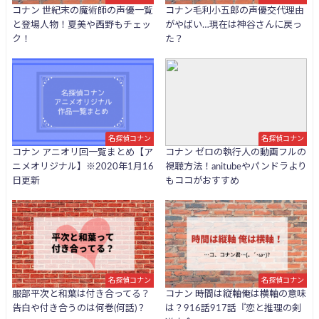
コナン 世紀末の魔術師の声優一覧
コナン毛利小五郎の声優交代理由
と登場人物！夏美や西野もチェッ
がやばい…現在は神谷さんに戻っ
ク！
た？
名探偵コナン
名探偵コナン
コナン アニオリ回一覧まとめ【ア
コナン ゼロの執行人の動画フルの
ニメオリジナル】※2020年1月16
視聴方法！anitubeやパンドラより
日更新
もココがおすすめ
名探偵コナン
名探偵コナン
服部平次と和葉は付き合ってる？
コナン 時間は縦軸俺は横軸の意味
告白や付き合うのは何巻(何話)？
は？916話917話『恋と推理の剣