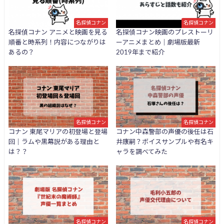
名探偵コナン
名探偵コナン
名探偵コナン アニメと映画を見る
名探偵コナン映画のプレストーリ
順番と時系列！内容につながりは
ーアニメまとめ｜劇場版最新
あるの？
2019年まで紹介
名探偵コナン
名探偵コナン
コナン 東尾マリアの初登場と登場
コナン中森警部の声優の後任は石
回｜ラムや黒幕説がある理由と
井康嗣？ボイスサンプルや有名キ
は？？
ャラを調べてみた
名探偵コナン
名探偵コナン