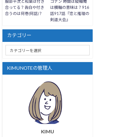
服部平次と和葉は付き
コナン 時間は縦軸俺
合ってる？告白や付き
は横軸の意味は？916
合うのは何巻(何話)？
話917話『恋と推理の
剣道大会』
カテゴリー
KIMUNOTEの管理人
KIMU