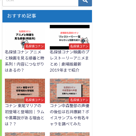
おすすめ記事
名探偵コナン
名探偵コナン
名探偵コナン アニメ
名探偵コナン映画のプ
と映画を見る順番と時
レストーリーアニメま
系列！内容につながり
とめ｜劇場版最新
はあるの？
2019年まで紹介
名探偵コナン
名探偵コナン
コナン 東尾マリアの
コナン中森警部の声優
初登場と登場回｜ラム
の後任は石井康嗣？ボ
や黒幕説がある理由と
イスサンプルや有名キ
は？？
ャラを調べてみた