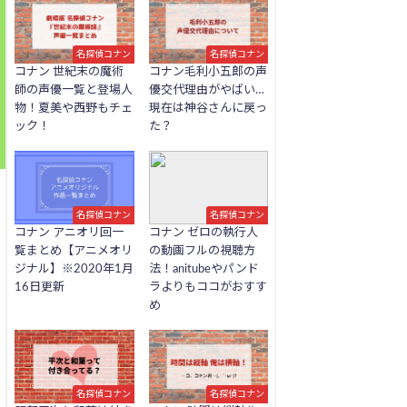
名探偵コナン
名探偵コナン
コナン 世紀末の魔術
コナン毛利小五郎の声
師の声優一覧と登場人
優交代理由がやばい…
物！夏美や西野もチェ
現在は神谷さんに戻っ
ック！
た？
名探偵コナン
名探偵コナン
コナン アニオリ回一
コナン ゼロの執行人
覧まとめ【アニメオリ
の動画フルの視聴方
ジナル】※2020年1月
法！anitubeやパンド
16日更新
ラよりもココがおすす
め
名探偵コナン
名探偵コナン