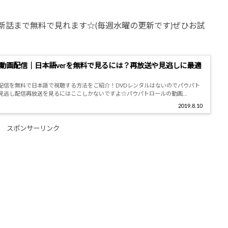
新話まで無料で見れます☆(毎週水曜の更新です)ぜひお試
動画配信｜日本語verを無料で見るには？再放送や見逃しに最適
配信を無料で日本語で視聴する方法をご紹介！DVDレンタルはないのでパウパト
見逃し配信再放送を見るにはここしかないですよ☆パウパトロールの動画...
2019.8.10
スポンサーリンク