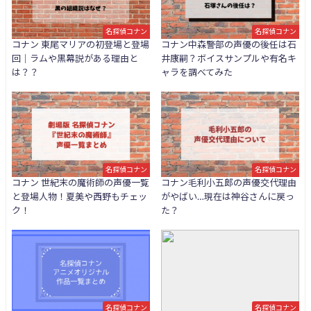
名探偵コナン
名探偵コナン
コナン 東尾マリアの初登場と登場
コナン中森警部の声優の後任は石
回｜ラムや黒幕説がある理由と
井康嗣？ボイスサンプルや有名キ
は？？
ャラを調べてみた
名探偵コナン
名探偵コナン
コナン 世紀末の魔術師の声優一覧
コナン毛利小五郎の声優交代理由
と登場人物！夏美や西野もチェッ
がやばい…現在は神谷さんに戻っ
ク！
た？
名探偵コナン
名探偵コナン