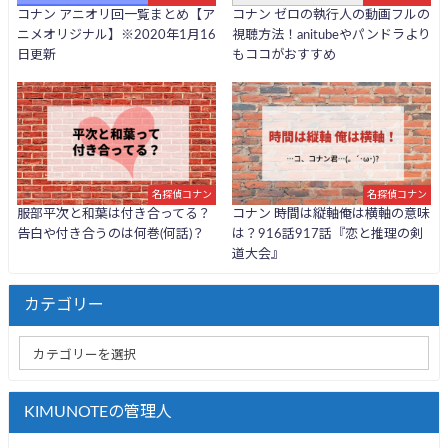
コナン アニオリ回一覧まとめ【ア
コナン ゼロの執行人の動画フルの
ニメオリジナル】※2020年1月16
視聴方法！anitubeやパンドラより
日更新
もココがおすすめ
名探偵コナン
名探偵コナン
服部平次と和葉は付き合ってる？
コナン 時間は縦軸俺は横軸の意味
告白や付き合うのは何巻(何話)？
は？916話917話『恋と推理の剣
道大会』
カテゴリー
KIMUNOTEの管理人