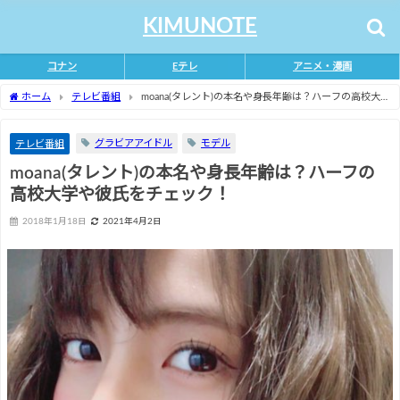
KIMUNOTE
コナン
Eテレ
アニメ・漫画
ホーム
テレビ番組
moana(タレント)の本名や身長年齢は？ハーフの高校大
学や彼氏をチェック！
グラビアアイドル
モデル
テレビ番組
moana(タレント)の本名や身長年齢は？ハーフの
高校大学や彼氏をチェック！
2018年1月18日
2021年4月2日